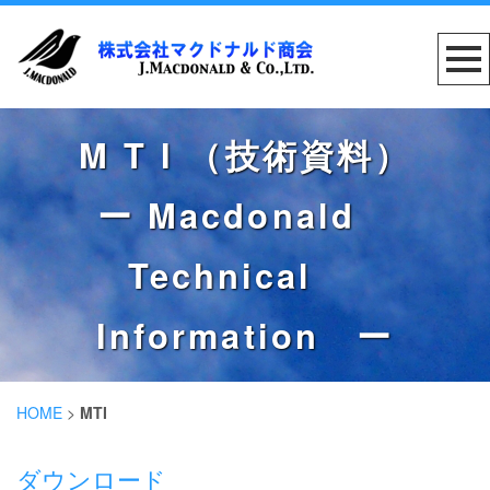
M T I （技術資料）
ー Macdonald
Technical
Information ー
HOME
>
MTI
ダウンロード