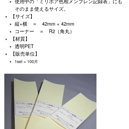
使用中の「ミリポア色相メンブレン記録表」にも
そのまま使えるサイズ。
【サイズ】
縦×横 ＝ 42mm × 42mm
コーナー ＝ R2（角丸）
【材質】
透明PET
【販売単位】
1set = 100片