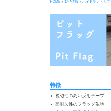
HOME
>
製品情報
>
ハイドラントカプ
特徴
視認性の高い反射テープ
高耐久性のフラッグ生地