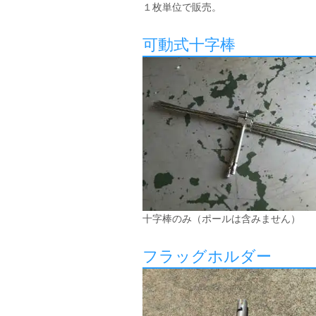
１枚単位で販売。
可動式十字棒
十字棒のみ（ポールは含みません）
フラッグホルダー