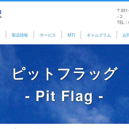
〒22
−２
TEL：0
製品情報
サービス
MTI
ギャムグラム
お
ピットフラッグ
- Pit Flag -