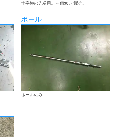
十字棒の先端用。４個setで販売。
ポール
ポールのみ